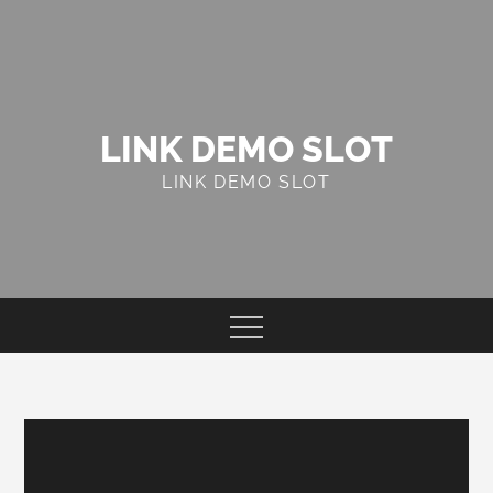
Skip
to
content
LINK DEMO SLOT
LINK DEMO SLOT