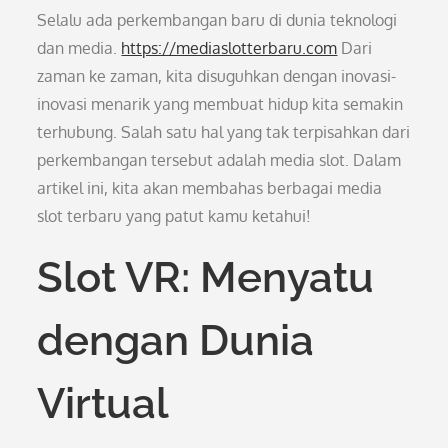
Selalu ada perkembangan baru di dunia teknologi
dan media.
https://mediaslotterbaru.com
Dari
zaman ke zaman, kita disuguhkan dengan inovasi-
inovasi menarik yang membuat hidup kita semakin
terhubung. Salah satu hal yang tak terpisahkan dari
perkembangan tersebut adalah media slot. Dalam
artikel ini, kita akan membahas berbagai media
slot terbaru yang patut kamu ketahui!
Slot VR: Menyatu
dengan Dunia
Virtual