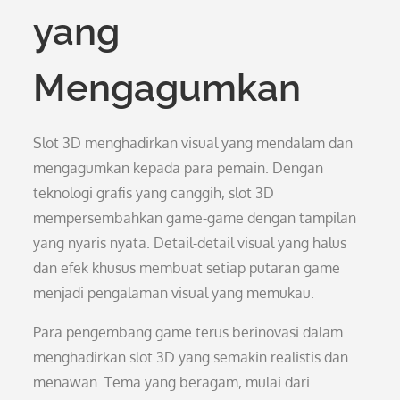
yang
Mengagumkan
Slot 3D menghadirkan visual yang mendalam dan
mengagumkan kepada para pemain. Dengan
teknologi grafis yang canggih, slot 3D
mempersembahkan game-game dengan tampilan
yang nyaris nyata. Detail-detail visual yang halus
dan efek khusus membuat setiap putaran game
menjadi pengalaman visual yang memukau.
Para pengembang game terus berinovasi dalam
menghadirkan slot 3D yang semakin realistis dan
menawan. Tema yang beragam, mulai dari