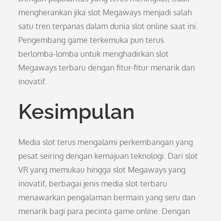
mengherankan jika slot Megaways menjadi salah
satu tren terpanas dalam dunia slot online saat ini.
Pengembang game terkemuka pun terus
berlomba-lomba untuk menghadirkan slot
Megaways terbaru dengan fitur-fitur menarik dan
inovatif.
Kesimpulan
Media slot terus mengalami perkembangan yang
pesat seiring dengan kemajuan teknologi. Dari slot
VR yang memukau hingga slot Megaways yang
inovatif, berbagai jenis media slot terbaru
menawarkan pengalaman bermain yang seru dan
menarik bagi para pecinta game online. Dengan