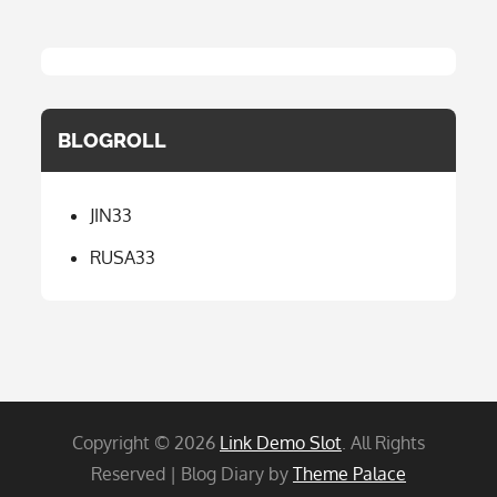
BLOGROLL
JIN33
RUSA33
Copyright © 2026
Link Demo Slot
. All Rights
Reserved | Blog Diary by
Theme Palace