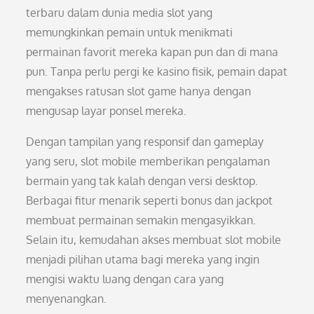
terbaru dalam dunia media slot yang
memungkinkan pemain untuk menikmati
permainan favorit mereka kapan pun dan di mana
pun. Tanpa perlu pergi ke kasino fisik, pemain dapat
mengakses ratusan slot game hanya dengan
mengusap layar ponsel mereka.
Dengan tampilan yang responsif dan gameplay
yang seru, slot mobile memberikan pengalaman
bermain yang tak kalah dengan versi desktop.
Berbagai fitur menarik seperti bonus dan jackpot
membuat permainan semakin mengasyikkan.
Selain itu, kemudahan akses membuat slot mobile
menjadi pilihan utama bagi mereka yang ingin
mengisi waktu luang dengan cara yang
menyenangkan.