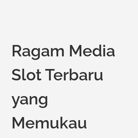
Ragam Media
Slot Terbaru
yang
Memukau