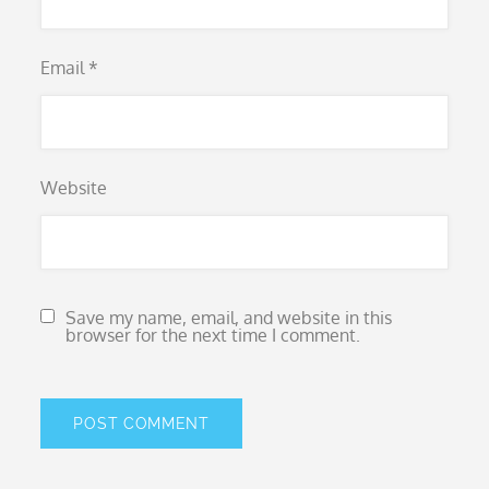
Email
*
Website
Save my name, email, and website in this
browser for the next time I comment.