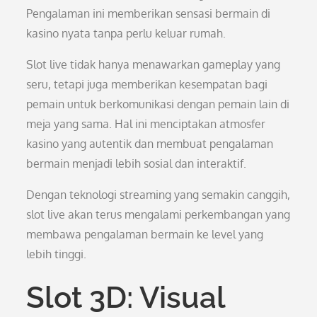
Pengalaman ini memberikan sensasi bermain di
kasino nyata tanpa perlu keluar rumah.
Slot live tidak hanya menawarkan gameplay yang
seru, tetapi juga memberikan kesempatan bagi
pemain untuk berkomunikasi dengan pemain lain di
meja yang sama. Hal ini menciptakan atmosfer
kasino yang autentik dan membuat pengalaman
bermain menjadi lebih sosial dan interaktif.
Dengan teknologi streaming yang semakin canggih,
slot live akan terus mengalami perkembangan yang
membawa pengalaman bermain ke level yang
lebih tinggi.
Slot 3D: Visual