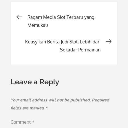
Post
Ragam Media Slot Terbaru yang
Memukau
navigation
Keasyikan Berita Judi Slot: Lebih dari
Sekadar Permainan
Leave a Reply
Your email address will not be published.
Required
fields are marked
*
Comment
*