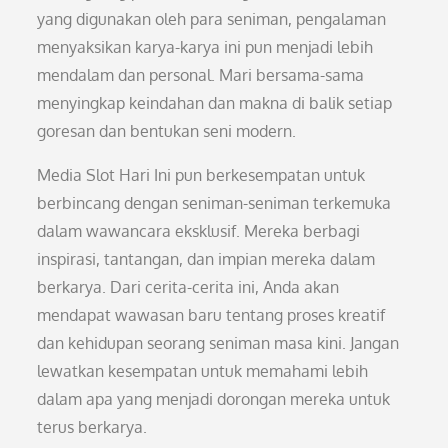
yang digunakan oleh para seniman, pengalaman
menyaksikan karya-karya ini pun menjadi lebih
mendalam dan personal. Mari bersama-sama
menyingkap keindahan dan makna di balik setiap
goresan dan bentukan seni modern.
Media Slot Hari Ini pun berkesempatan untuk
berbincang dengan seniman-seniman terkemuka
dalam wawancara eksklusif. Mereka berbagi
inspirasi, tantangan, dan impian mereka dalam
berkarya. Dari cerita-cerita ini, Anda akan
mendapat wawasan baru tentang proses kreatif
dan kehidupan seorang seniman masa kini. Jangan
lewatkan kesempatan untuk memahami lebih
dalam apa yang menjadi dorongan mereka untuk
terus berkarya.