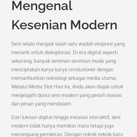
Mengenal
Kesenian Modern
Seni selalu menjadi salah satu wadah ekspresi yang
menarik untuk dieksplorasi. Di era digital seperti
sekarang, banyak seniman-seniman muda yang
menciptakan karya-karya revolusioner dengan
memanfaatkan teknologi sebagai media utama.
Melalui Media Slot Hari Ini, Anda akan diajak untuk
menjelajahi dunia seni modern yang penuh inovasi
dan pesan yang mendalam.
Dari lukisan digital hingga instalasi interaktif, seni
modern tidak hanya memikat mata tetapi juga
merangsang pemikiran. Dengan teknik-teknik baru