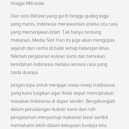
hingga Merauke.
Dari soto Betawi yang gurih hingga gudeg Jogja
yang manis, Indonesia menawarkan aneka cita rasa
yang memanjakan lidah. Tak hanya tentang
makanan, Media Slot Hari Ini juga akan mengupas
sejarah dan cerita di balik setiap hidangan khas.
Nikmati perjalanan kuliner kami dan temukan
keindahan Indonesia melalui sensasi rasa yang
tiada duanya.
Jangan lupa untuk menjajal resep-resep tradisional
yang kami bagikan agar Anda dapat menciptakan
masakan Indonesia di dapur sendiri. Bergabunglah
dalam petualangan kuliner kami dan raih
pengalaman menyantap makanan lezat sambil
memahami lebih dalam kekayaan budaya kita.