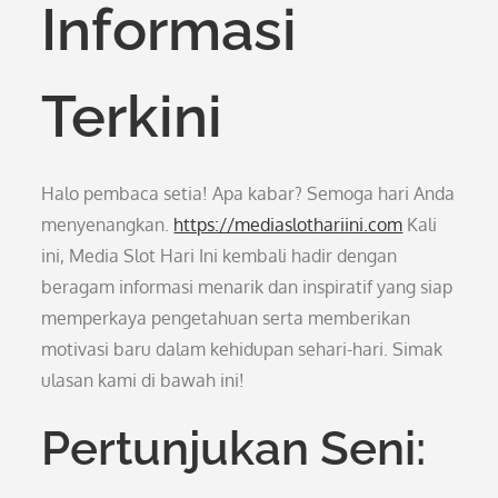
Informasi
Terkini
Halo pembaca setia! Apa kabar? Semoga hari Anda
menyenangkan.
https://mediaslothariini.com
Kali
ini, Media Slot Hari Ini kembali hadir dengan
beragam informasi menarik dan inspiratif yang siap
memperkaya pengetahuan serta memberikan
motivasi baru dalam kehidupan sehari-hari. Simak
ulasan kami di bawah ini!
Pertunjukan Seni: