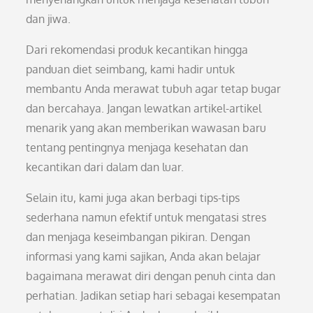
dan jiwa.
Dari rekomendasi produk kecantikan hingga
panduan diet seimbang, kami hadir untuk
membantu Anda merawat tubuh agar tetap bugar
dan bercahaya. Jangan lewatkan artikel-artikel
menarik yang akan memberikan wawasan baru
tentang pentingnya menjaga kesehatan dan
kecantikan dari dalam dan luar.
Selain itu, kami juga akan berbagi tips-tips
sederhana namun efektif untuk mengatasi stres
dan menjaga keseimbangan pikiran. Dengan
informasi yang kami sajikan, Anda akan belajar
bagaimana merawat diri dengan penuh cinta dan
perhatian. Jadikan setiap hari sebagai kesempatan