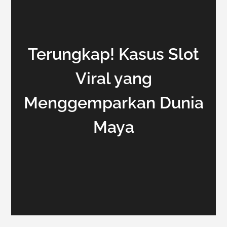
Terungkap! Kasus Slot
Viral yang
Menggemparkan Dunia
Maya