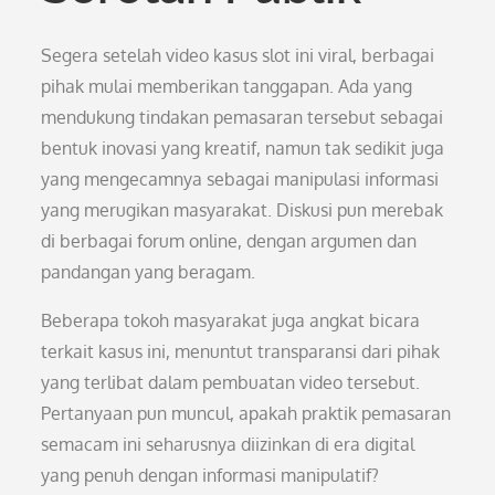
Segera setelah video kasus slot ini viral, berbagai
pihak mulai memberikan tanggapan. Ada yang
mendukung tindakan pemasaran tersebut sebagai
bentuk inovasi yang kreatif, namun tak sedikit juga
yang mengecamnya sebagai manipulasi informasi
yang merugikan masyarakat. Diskusi pun merebak
di berbagai forum online, dengan argumen dan
pandangan yang beragam.
Beberapa tokoh masyarakat juga angkat bicara
terkait kasus ini, menuntut transparansi dari pihak
yang terlibat dalam pembuatan video tersebut.
Pertanyaan pun muncul, apakah praktik pemasaran
semacam ini seharusnya diizinkan di era digital
yang penuh dengan informasi manipulatif?