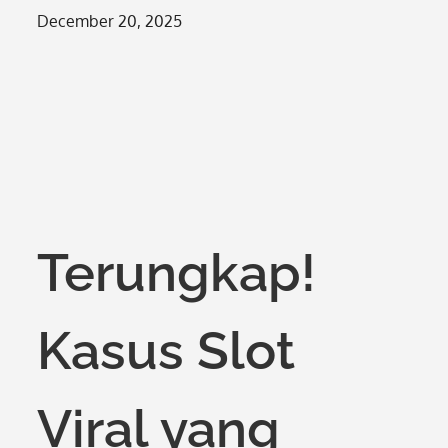
Posted
December 20, 2025
on
Terungkap!
Kasus Slot
Viral yang