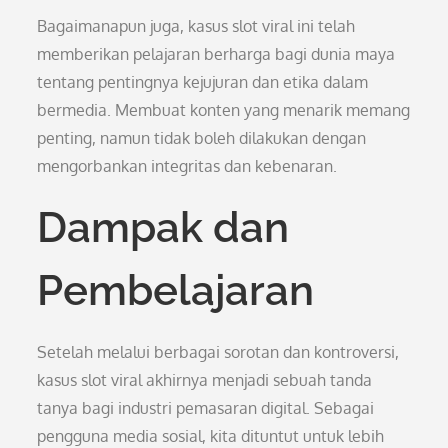
Bagaimanapun juga, kasus slot viral ini telah
memberikan pelajaran berharga bagi dunia maya
tentang pentingnya kejujuran dan etika dalam
bermedia. Membuat konten yang menarik memang
penting, namun tidak boleh dilakukan dengan
mengorbankan integritas dan kebenaran.
Dampak dan
Pembelajaran
Setelah melalui berbagai sorotan dan kontroversi,
kasus slot viral akhirnya menjadi sebuah tanda
tanya bagi industri pemasaran digital. Sebagai
pengguna media sosial, kita dituntut untuk lebih