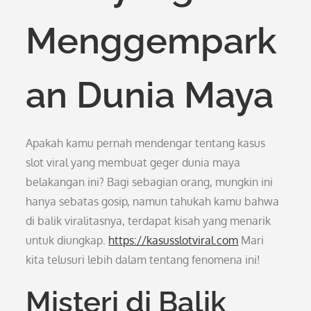
Menggempark
an Dunia Maya
Apakah kamu pernah mendengar tentang kasus
slot viral yang membuat geger dunia maya
belakangan ini? Bagi sebagian orang, mungkin ini
hanya sebatas gosip, namun tahukah kamu bahwa
di balik viralitasnya, terdapat kisah yang menarik
untuk diungkap.
https://kasusslotviral.com
Mari
kita telusuri lebih dalam tentang fenomena ini!
Misteri di Balik