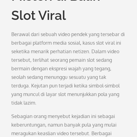
Slot Viral
Berawal dari sebuah video pendek yang tersebar di
berbagai platform media sosial, kasus slot viral ini
seketika menarik perhatian netizen. Dalam video
tersebut, terlihat seorang pemain slot sedang
bermain dengan ekspresi wajah yang tegang,
seolah sedang menunggu sesuatu yang tak
terduga. Kejutan pun terjadi ketika simbol-simbol
yang muncul di layar slot menunjukkan pola yang
tidak lazim.
Sebagian orang menyebut kejadian ini sebagai
keberuntungan, namun banyak pula yang mulai
meragukan keaslian video tersebut. Berbagai