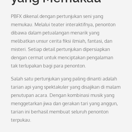
PBFX dikenal dengan pertunjukan seni yang
memukau. Melalui teater interaktifnya, penonton
dibawa dalam petualangan menarik yang
melibatkan unsur cerita fiksi ilmiah, fantasi, dan
misteri. Setiap detail pertunjukan dipersiapkan
dengan cermat untuk menciptakan pengalaman
tak terlupakan bagi para penonton.
Salah satu pertunjukan yang paling dinanti adalah
tarian api yang spektakuler yang disajikan di malam
penutupan acara. Dengan kombinasi musik yang
menggetarkan jiwa dan gerakan tari yang anggun,
tarian ini berhasil membuat seluruh penonton
terpukau.