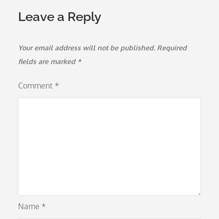
Leave a Reply
Your email address will not be published.
Required
fields are marked
*
Comment
*
Name
*