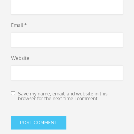
Email
*
Website
Save my name, email, and website in this
browser for the next time I comment.