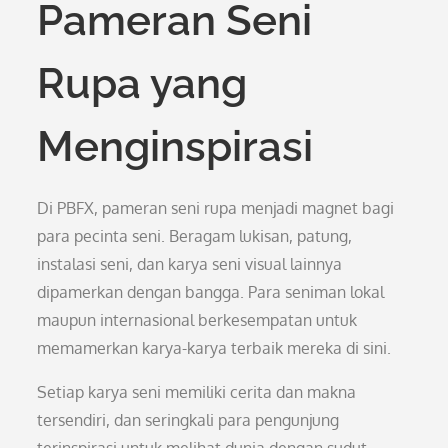
Pameran Seni
Rupa yang
Menginspirasi
Di PBFX, pameran seni rupa menjadi magnet bagi
para pecinta seni. Beragam lukisan, patung,
instalasi seni, dan karya seni visual lainnya
dipamerkan dengan bangga. Para seniman lokal
maupun internasional berkesempatan untuk
memamerkan karya-karya terbaik mereka di sini.
Setiap karya seni memiliki cerita dan makna
tersendiri, dan seringkali para pengunjung