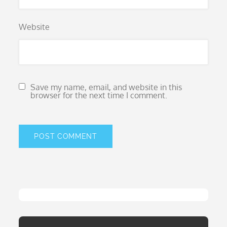
Website
Save my name, email, and website in this
browser for the next time I comment.