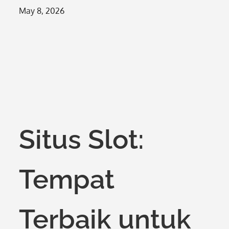
Posted
May 8, 2026
on
Situs Slot:
Tempat
Terbaik untuk