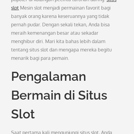
slot
Mesin slot menjadi permainan favorit bagi
banyak orang karena keseruannya yang tidak
pernah pudar. Dengan sekali tekan, Anda bisa
meraih kemenangan besar atau sekadar
menghibur diri. Mari kita bahas lebih dalam
tentang situs slot dan mengapa mereka begitu
menarik bagi para pemain.
Pengalaman
Bermain di Situs
Slot
Saat pertama kali mengunjungi situs slot, Anda