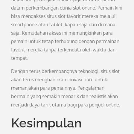
dalam perkembangan dunia slot online. Pemain kini
bisa mengakses situs slot favorit mereka melalui
smartphone atau tablet, kapan saja dan di mana
saja. Kemudahan akses ini memungkinkan para
pemain untuk tetap terhubung dengan permainan
favorit mereka tanpa terkendala oleh waktu dan
tempat.
Dengan terus berkembangnya teknologi, situs slot
akan terus menghadirkan inovasi baru untuk
memanjakan para pemainnya. Pengalaman
bermain yang semakin menarik dan realistis akan
menjadi daya tarik utama bagi para penjudi online.
Kesimpulan