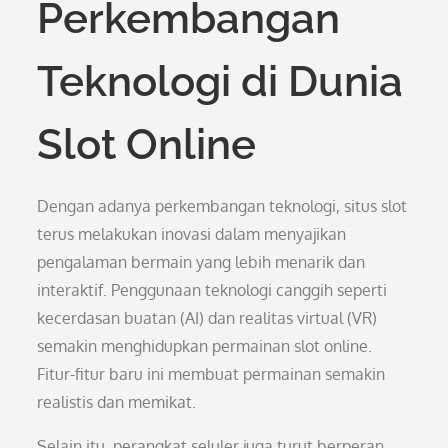
Perkembangan
Teknologi di Dunia
Slot Online
Dengan adanya perkembangan teknologi, situs slot
terus melakukan inovasi dalam menyajikan
pengalaman bermain yang lebih menarik dan
interaktif. Penggunaan teknologi canggih seperti
kecerdasan buatan (AI) dan realitas virtual (VR)
semakin menghidupkan permainan slot online.
Fitur-fitur baru ini membuat permainan semakin
realistis dan memikat.
Selain itu, perangkat seluler juga turut berperan