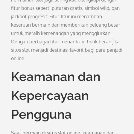
fitur bonus seperti putaran gratis, simbol wild, dan
jackpot progresif. Fitur-fitur ini menambah
keseruan bermain dan memberikan peluang besar
untuk meraih kemenangan yang menggiurkan.
Dengan berbagai fitur menarik ini, tidak heran jika
situs slot menjadi destinasi favorit bagi para penjudi
online.
Keamanan dan
Kepercayaan
Pengguna
Saat bermain di situs slot online, keamanan dan