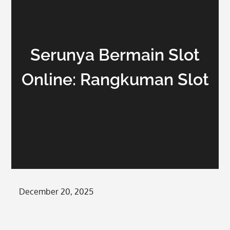
Serunya Bermain Slot
Online: Rangkuman Slot
Posted
December 20, 2025
on