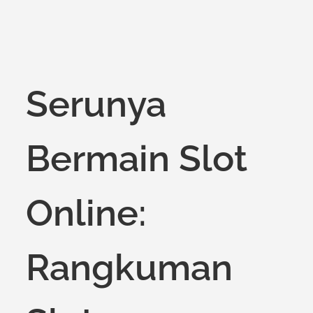
Serunya
Bermain Slot
Online:
Rangkuman