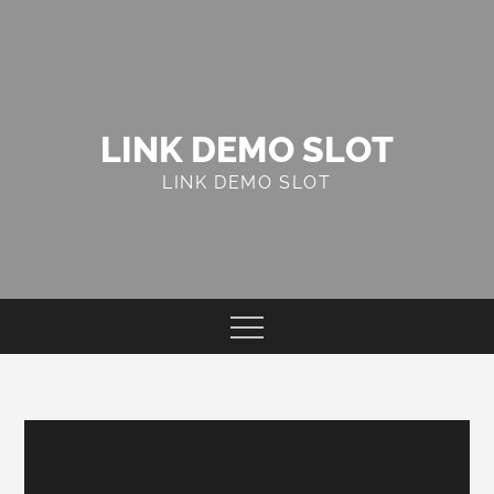
Skip
to
content
LINK DEMO SLOT
LINK DEMO SLOT