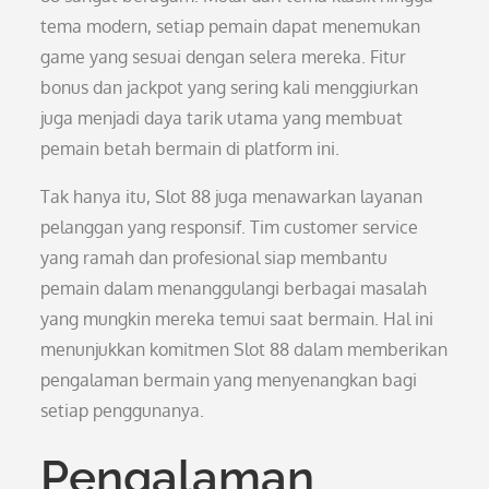
tema modern, setiap pemain dapat menemukan
game yang sesuai dengan selera mereka. Fitur
bonus dan jackpot yang sering kali menggiurkan
juga menjadi daya tarik utama yang membuat
pemain betah bermain di platform ini.
Tak hanya itu, Slot 88 juga menawarkan layanan
pelanggan yang responsif. Tim customer service
yang ramah dan profesional siap membantu
pemain dalam menanggulangi berbagai masalah
yang mungkin mereka temui saat bermain. Hal ini
menunjukkan komitmen Slot 88 dalam memberikan
pengalaman bermain yang menyenangkan bagi
setiap penggunanya.
Pengalaman