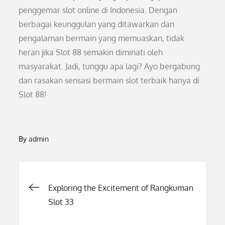
penggemar slot online di Indonesia. Dengan
berbagai keunggulan yang ditawarkan dan
pengalaman bermain yang memuaskan, tidak
heran jika Slot 88 semakin diminati oleh
masyarakat. Jadi, tunggu apa lagi? Ayo bergabung
dan rasakan sensasi bermain slot terbaik hanya di
Slot 88!
By
admin
Post
Exploring the Excitement of Rangkuman
Slot 33
navigation