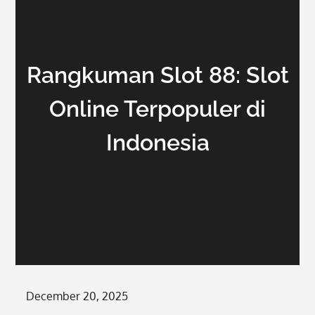
Rangkuman Slot 88: Slot
Online Terpopuler di
Indonesia
Posted
December 20, 2025