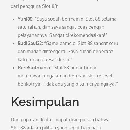
dari pengguna Slot 88:
Yuni88:
“Saya sudah bermain di Slot 88 selama
satu tahun, dan saya sangat puas dengan
pelayanannya. Sangat direkomendasikan!”
BudiGaul22:
“Game-game di Slot 88 sangat seru
dan mudah dimengerti. Saya sudah beberapa
kali menang besar di sini!”
RereSlotmania:
“Slot 88 benar-benar
membawa pengalaman bermain slot ke level
berikutnya. Tidak ada yang bisa menyainginya!”
Kesimpulan
Dari paparan di atas, dapat disimpulkan bahwa
Slot 88 adalah pilihan yang tepat bagi para