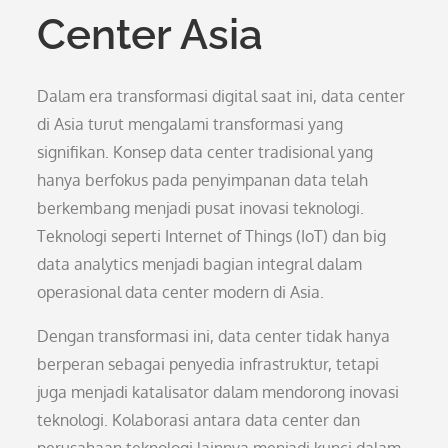
Center Asia
Dalam era transformasi digital saat ini, data center
di Asia turut mengalami transformasi yang
signifikan. Konsep data center tradisional yang
hanya berfokus pada penyimpanan data telah
berkembang menjadi pusat inovasi teknologi.
Teknologi seperti Internet of Things (IoT) dan big
data analytics menjadi bagian integral dalam
operasional data center modern di Asia.
Dengan transformasi ini, data center tidak hanya
berperan sebagai penyedia infrastruktur, tetapi
juga menjadi katalisator dalam mendorong inovasi
teknologi. Kolaborasi antara data center dan