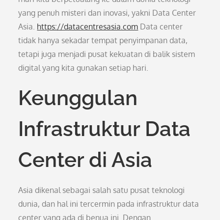
yang penuh misteri dan inovasi, yakni Data Center
Asia.
https://datacentresasia.com
Data center
tidak hanya sekadar tempat penyimpanan data,
tetapi juga menjadi pusat kekuatan di balik sistem
digital yang kita gunakan setiap hari.
Keunggulan
Infrastruktur Data
Center di Asia
Asia dikenal sebagai salah satu pusat teknologi
dunia, dan hal ini tercermin pada infrastruktur data
center yang ada di benua ini. Dengan