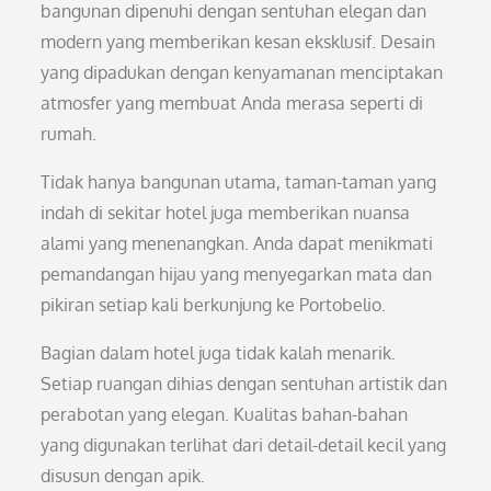
bangunan dipenuhi dengan sentuhan elegan dan
modern yang memberikan kesan eksklusif. Desain
yang dipadukan dengan kenyamanan menciptakan
atmosfer yang membuat Anda merasa seperti di
rumah.
Tidak hanya bangunan utama, taman-taman yang
indah di sekitar hotel juga memberikan nuansa
alami yang menenangkan. Anda dapat menikmati
pemandangan hijau yang menyegarkan mata dan
pikiran setiap kali berkunjung ke Portobelio.
Bagian dalam hotel juga tidak kalah menarik.
Setiap ruangan dihias dengan sentuhan artistik dan
perabotan yang elegan. Kualitas bahan-bahan
yang digunakan terlihat dari detail-detail kecil yang
disusun dengan apik.