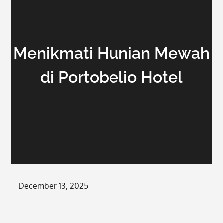
Menikmati Hunian Mewah
di Portobelio Hotel
Posted
December 13, 2025
on