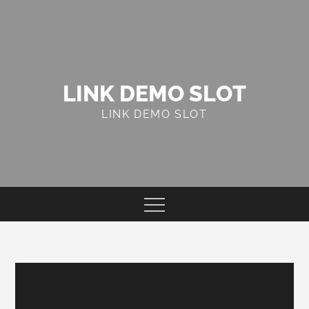
Skip
to
content
LINK DEMO SLOT
LINK DEMO SLOT