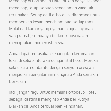
Menginap di Portobelio Hotel bukan hanya sekadar
menginap, tetapi sebuah pengalaman yang tak
terlupakan. Setiap detil di hotel ini dirancang untuk
memberikan kesan mendalam bagi setiap tamu.
Mulai dari kamar yang nyaman hingga layanan
yang ramah, semuanya berkontribusi dalam
menciptakan momen istimewa.
Anda dapat merasakan kehangatan keramahan
lokal di setiap interaksi dengan staf hotel. Mereka
selalu siap membantu dengan senyum di wajah,
menjadikan pengalaman menginap Anda semakin
berkesan.
Jadi, jangan ragu untuk memilih Portobelio Hotel
sebagai destinasi menginap Anda berikutnya.
Biarkan diri Anda terbuai oleh keindahan,