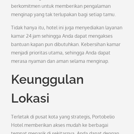
berkomitmen untuk memberikan pengalaman
menginap yang tak terlupakan bagi setiap tamu.
Tidak hanya itu, hotel ini juga menyediakan layanan
kamar 24 jam sehingga Anda dapat mengakses
bantuan kapan pun dibutuhkan. Kebersihan kamar
menjadi prioritas utama, sehingga Anda dapat
merasa nyaman dan aman selama menginap.
Keunggulan
Lokasi
Terletak di pusat kota yang strategis, Portobelio
Hotel memberikan akses mudah ke berbagai
tempat menarik di sekitarnya. Anda dapat dengan