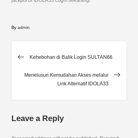
jackpot di IDOLA33 Login sekarang!
By
admin
Post
Kehebohan di Balik Login SULTAN66
navigation
Menelusuri Kemudahan Akses melalui
Link Alternatif IDOLA33
Leave a Reply