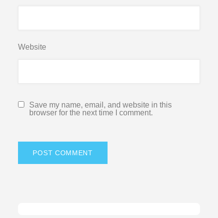
Website
Save my name, email, and website in this
browser for the next time I comment.