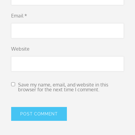
Email
*
Website
Save my name, email, and website in this
browser for the next time I comment.