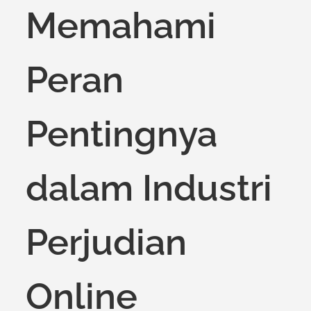
Memahami
Peran
Pentingnya
dalam Industri
Perjudian
Online