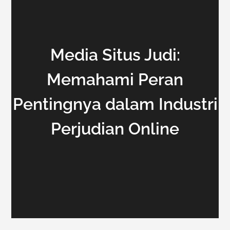
Media Situs Judi:
Memahami Peran
Pentingnya dalam Industri
Perjudian Online