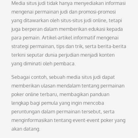
Media situs judi tidak hanya menyediakan informasi
mengenai permainan judi dan promosi-promosi
yang ditawarkan oleh situs-situs judi online, tetapi
juga berperan dalam memberikan edukasi kepada
para pemain. Artikel-artikel informatif mengenai
strategi permainan, tips dan trik, serta berita-berita
terkini seputar dunia perjudian menjadi konten
yang diminati oleh pembaca.
Sebagai contoh, sebuah media situs judi dapat
memberikan ulasan mendalam tentang permainan
poker online terbaru, membagikan panduan
lengkap bagi pemula yang ingin mencoba
peruntungan dalam permainan tersebut, serta
menginformasikan tentang event-event poker yang
akan datang.