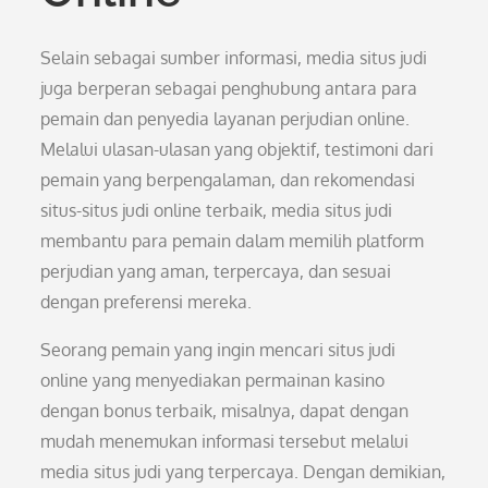
Selain sebagai sumber informasi, media situs judi
juga berperan sebagai penghubung antara para
pemain dan penyedia layanan perjudian online.
Melalui ulasan-ulasan yang objektif, testimoni dari
pemain yang berpengalaman, dan rekomendasi
situs-situs judi online terbaik, media situs judi
membantu para pemain dalam memilih platform
perjudian yang aman, terpercaya, dan sesuai
dengan preferensi mereka.
Seorang pemain yang ingin mencari situs judi
online yang menyediakan permainan kasino
dengan bonus terbaik, misalnya, dapat dengan
mudah menemukan informasi tersebut melalui
media situs judi yang terpercaya. Dengan demikian,