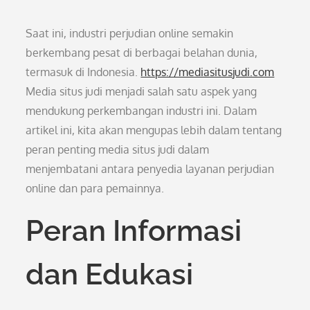
Saat ini, industri perjudian online semakin
berkembang pesat di berbagai belahan dunia,
termasuk di Indonesia.
https://mediasitusjudi.com
Media situs judi menjadi salah satu aspek yang
mendukung perkembangan industri ini. Dalam
artikel ini, kita akan mengupas lebih dalam tentang
peran penting media situs judi dalam
menjembatani antara penyedia layanan perjudian
online dan para pemainnya.
Peran Informasi
dan Edukasi