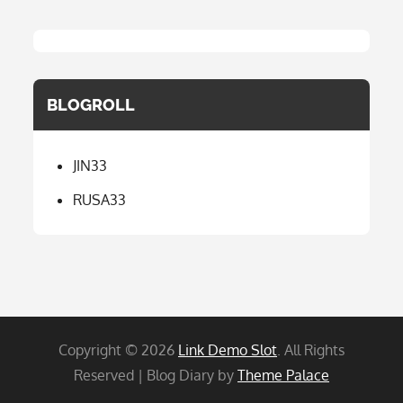
BLOGROLL
JIN33
RUSA33
Copyright © 2026
Link Demo Slot
. All Rights
Reserved | Blog Diary by
Theme Palace