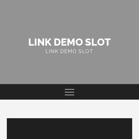
Skip
to
content
LINK DEMO SLOT
LINK DEMO SLOT