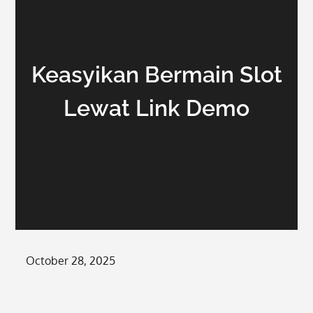
Keasyikan Bermain Slot
Lewat Link Demo
Posted
October 28, 2025
on