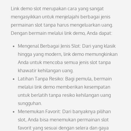
Link demo slot merupakan cara yang sangat
mengasyikkan untuk menjelajahi berbagai jenis
permainan slot tanpa harus mengeluarkan uang.
Dengan bermain melalui link demo, Anda dapat:
Mengenal Berbagai Jenis Slot: Dari yang klasik
hingga yang modern, link demo memungkinkan
Anda untuk mencoba semua jenis slot tanpa
khawatir kehilangan uang.
Latihan Tanpa Resiko: Bagi pemula, bermain
melalui link demo memberikan kesempatan
untuk berlatih tanpa resiko kehilangan uang
sungguhan.
Menemukan Favorit: Dari banyaknya pilihan
slot, Anda bisa menemukan permainan slot
favorit yang sesuai dengan selera dan gaya