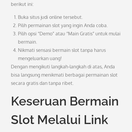
berikut ini:
Buka situs judi online tersebut.
Pilih permainan slot yang ingin Anda coba.
Pilih opsi “Demo” atau “Main Gratis” untuk mulai
bermain.
Nikmati sensasi bermain slot tanpa harus
mengeluarkan uang!
Dengan mengikuti langkah-langkah di atas, Anda
bisa langsung menikmati berbagai permainan slot
secara gratis dan tanpa ribet.
Keseruan Bermain
Slot Melalui Link