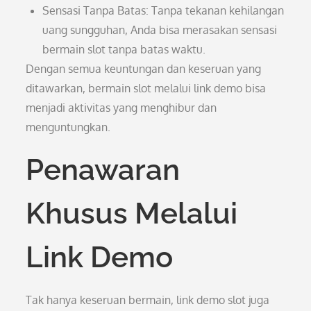
Sensasi Tanpa Batas: Tanpa tekanan kehilangan
uang sungguhan, Anda bisa merasakan sensasi
bermain slot tanpa batas waktu.
Dengan semua keuntungan dan keseruan yang
ditawarkan, bermain slot melalui link demo bisa
menjadi aktivitas yang menghibur dan
menguntungkan.
Penawaran
Khusus Melalui
Link Demo
Tak hanya keseruan bermain, link demo slot juga