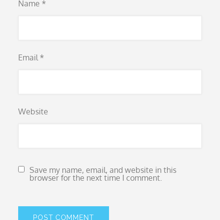
Name
*
Email
*
Website
Save my name, email, and website in this
browser for the next time I comment.