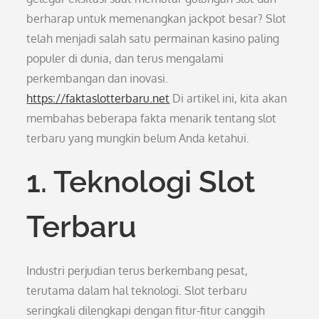
berharap untuk memenangkan jackpot besar? Slot
telah menjadi salah satu permainan kasino paling
populer di dunia, dan terus mengalami
perkembangan dan inovasi.
https://faktaslotterbaru.net
Di artikel ini, kita akan
membahas beberapa fakta menarik tentang slot
terbaru yang mungkin belum Anda ketahui.
1. Teknologi Slot
Terbaru
Industri perjudian terus berkembang pesat,
terutama dalam hal teknologi. Slot terbaru
seringkali dilengkapi dengan fitur-fitur canggih