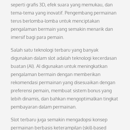
seperti grafis 3D, efek suara yang memukau, dan
tema-tema yang inovatif. Pengembang permainan
terus berlomba-lomba untuk menciptakan
pengalaman bermain yang semakin menarik dan
imersif bagi para pemain.
Salah satu teknologi terbaru yang banyak
digunakan dalam slot adalah teknologi kecerdasan
buatan (AI). AI digunakan untuk meningkatkan
pengalaman bermain dengan memberikan
rekomendasi permainan yang disesuaikan dengan
preferensi pemain, membuat sistem bonus yang
lebih dinamis, dan bahkan mengoptimalkan tingkat
pembayaran dalam permainan.
Slot terbaru juga semakin mengadopsi konsep
permainan berbasis keterampilan (skill-based