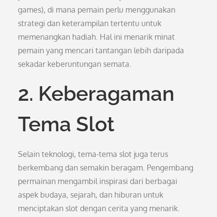
games), di mana pemain perlu menggunakan
strategi dan keterampilan tertentu untuk
memenangkan hadiah. Hal ini menarik minat
pemain yang mencari tantangan lebih daripada
sekadar keberuntungan semata.
2. Keberagaman
Tema Slot
Selain teknologi, tema-tema slot juga terus
berkembang dan semakin beragam. Pengembang
permainan mengambil inspirasi dari berbagai
aspek budaya, sejarah, dan hiburan untuk
menciptakan slot dengan cerita yang menarik.