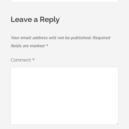
Leave a Reply
Your email address will not be published.
Required
fields are marked
*
Comment
*