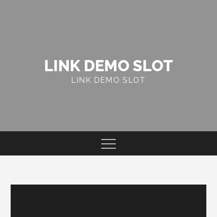
Skip
to
content
LINK DEMO SLOT
LINK DEMO SLOT