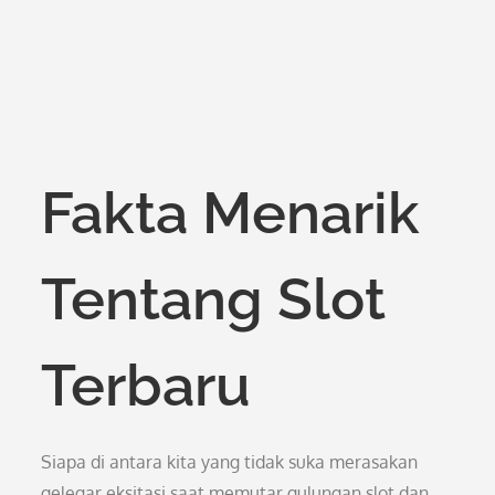
Fakta Menarik
Tentang Slot
Terbaru
Siapa di antara kita yang tidak suka merasakan
gelegar eksitasi saat memutar gulungan slot dan