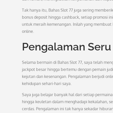
Tak hanya itu, Bahas Slot 77 juga sering member
bonus deposit hingga cashback, setiap promosi 
untuk meraih kemenangan. Inilah yang membuat B
online.
Pengalaman Seru d
Selama bermain di Bahas Slot 77, saya telah men
jackpot besar hingga bertemu dengan pemain judi 
kejutan dan kesenangan. Pengalaman berjudi onl
kehidupan sehari-hari saya.
Saya juga belajar banyak hal dari setiap permaina
hingga keuletan dalam menghadapi kekalahan, s
cerdas. Pengalaman ini tak hanya sekadar hiburan