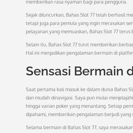
memberikan rasa nyaman bagi para pengguna.
Sejak diluncurkan, Bahas Slot 77 telah berhasil me
tetapi juga para pemula yang ingin merasakan sen
pelayanan yang memuaskan, Bahas Slot 77 terus be
Selain itu, Bahas Slot 77 turut memberikan berb
Hal ini menjadikan pengalaman bermain di platf
Sensasi Bermain d
Saat pertama kali masuk ke dalam dunia Bahas Slo
dan mudah dinavigasi. Saya pun mulai menjelajahi 
hingga varian poker yang menantang. Setiap per
dipahami, memberikan pengalaman berjudi yang 
Selama bermain di Bahas Slot 77, saya merasaka