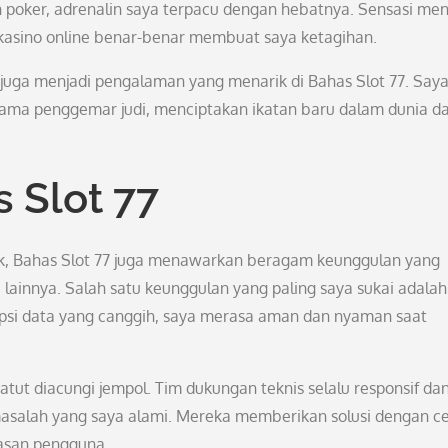
 poker, adrenalin saya terpacu dengan hebatnya. Sensasi me
asino online benar-benar membuat saya ketagihan.
n juga menjadi pengalaman yang menarik di Bahas Slot 77. Say
sama penggemar judi, menciptakan ikatan baru dalam dunia da
 Slot 77
, Bahas Slot 77 juga menawarkan beragam keunggulan yang
 lainnya. Salah satu keunggulan yang paling saya sukai adalah
psi data yang canggih, saya merasa aman dan nyaman saat
patut diacungi jempol. Tim dukungan teknis selalu responsif da
asalah yang saya alami. Mereka memberikan solusi dengan c
asan pengguna.