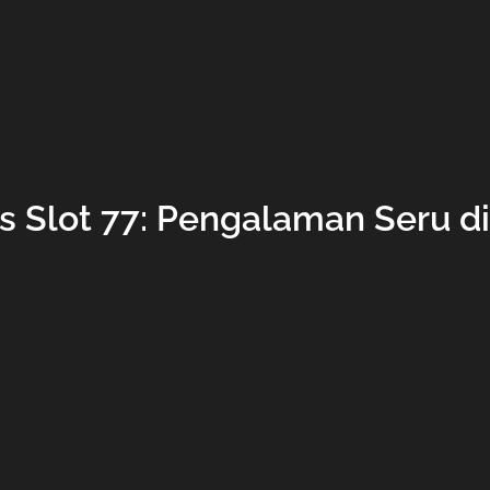
 Slot 77: Pengalaman Seru di