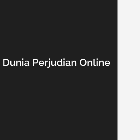
 Dunia Perjudian Online