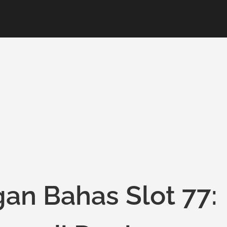
an Bahas Slot 77: