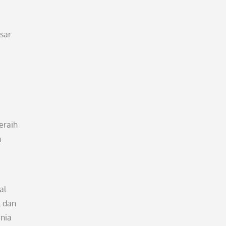
sar
eraih
h
al
k dan
unia