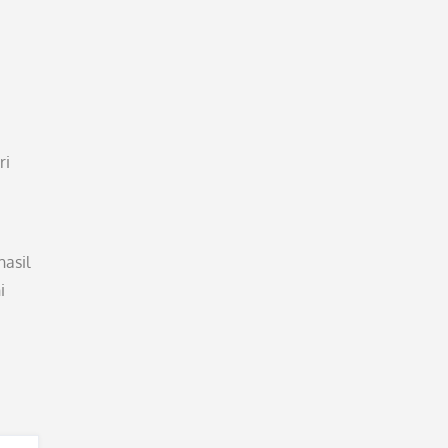
ri
asil
i