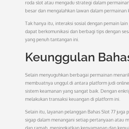
roda slot atau mengadu strategi dalam permainan
besar dan mengalahkan lawan dalam permainan k
Tak hanya itu, interaksi sosial dengan pemain lai
dapat berkomunikasi dan berbagi tips dengan se
yang penuh tantangan ini.
Keunggulan Bahas
Selain menyuguhkan berbagai permainan menarik
membuatnya unggul di antara platform judi online
sistem keamanan yang sangat baik. Dengan enkri
melakukan transaksi keuangan di platform ini.
Selain itu, layanan pelanggan Bahas Slot 77 juga 
sigap dalam menangani setiap pertanyaan atau m
dan ramah, meningkatkan kenyamanan dan kepu