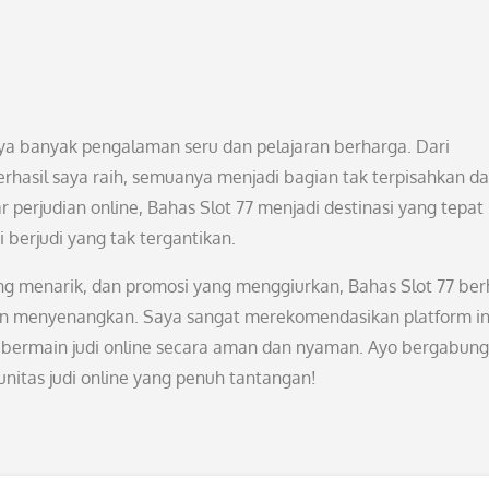
aya banyak pengalaman seru dan pelajaran berharga. Dari
asil saya raih, semuanya menjadi bagian tak terpisahkan da
 perjudian online, Bahas Slot 77 menjadi destinasi yang tepat
berjudi yang tak tergantikan.
menarik, dan promosi yang menggiurkan, Bahas Slot 77 berh
an menyenangkan. Saya sangat merekomendasikan platform in
 bermain judi online secara aman dan nyaman. Ayo bergabung
unitas judi online yang penuh tantangan!