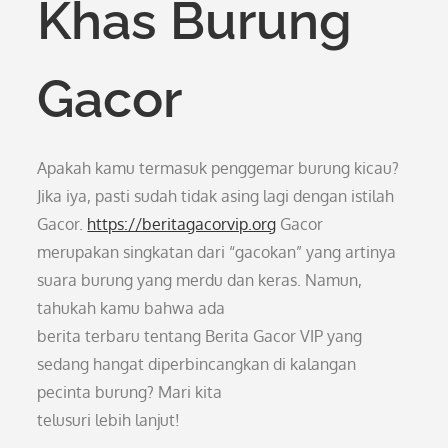
Khas Burung
Gacor
Apakah kamu termasuk penggemar burung kicau?
Jika iya, pasti sudah tidak asing lagi dengan istilah
Gacor.
https://beritagacorvip.org
Gacor
merupakan singkatan dari “gacokan” yang artinya
suara burung yang merdu dan keras. Namun,
tahukah kamu bahwa ada
berita terbaru tentang Berita Gacor VIP yang
sedang hangat diperbincangkan di kalangan
pecinta burung? Mari kita
telusuri lebih lanjut!