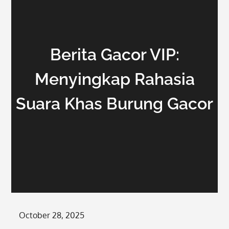
Berita Gacor VIP:
Menyingkap Rahasia
Suara Khas Burung Gacor
Posted
October 28, 2025