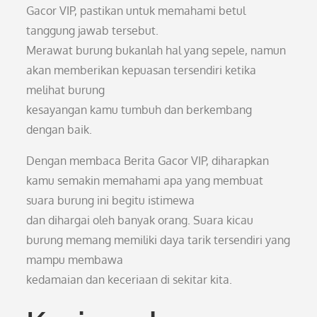
Gacor VIP, pastikan untuk memahami betul
tanggung jawab tersebut.
Merawat burung bukanlah hal yang sepele, namun
akan memberikan kepuasan tersendiri ketika
melihat burung
kesayangan kamu tumbuh dan berkembang
dengan baik.
Dengan membaca Berita Gacor VIP, diharapkan
kamu semakin memahami apa yang membuat
suara burung ini begitu istimewa
dan dihargai oleh banyak orang. Suara kicau
burung memang memiliki daya tarik tersendiri yang
mampu membawa
kedamaian dan keceriaan di sekitar kita.